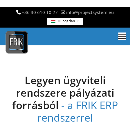
+36 30 610 10 27
info@projectsystem.eu
Hungarian
Legyen ügyviteli
rendszere pályázati
forrásból
- a FRIK ERP
rendszerrel