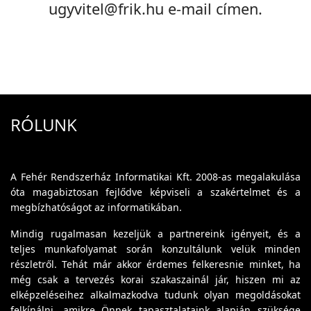
ugyvitel@frik.hu e-mail címen.
RÓLUNK
A Fehér Rendszerház Informatikai Kft. 2008-as megalakulása
óta magabiztosan fejlődve képviseli a szakértelmet és a
megbízhatóságot az informatikában.
Mindig rugalmasan kezeljük a partnereink igényeit, és a
teljes munkafolyamat során konzultálunk velük minden
részletről. Tehát már akkor érdemes felkeresnie minket, ha
még csak a tervezés korai szakaszainál jár, hiszen mi az
elképzeléseihez alkalmazkodva tudunk olyan megoldásokat
felkínálni, amikre Önnek tapasztalataink alapján szüksége