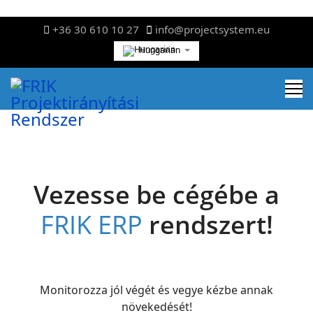
+36 30 610 10 27
info@projectsystem.eu
Hungarian
Vezesse be cégébe a
FRIK ERP
rendszert!
Monitorozza jól végét és vegye kézbe annak
növekedését!