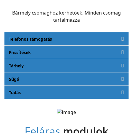
Bármely csomaghoz kérhetőek. Minden csomag
tartalmazza
Telefonos támogatás
Frissítések
Tárhely
Súgó
Tudás
Feláras
modulok