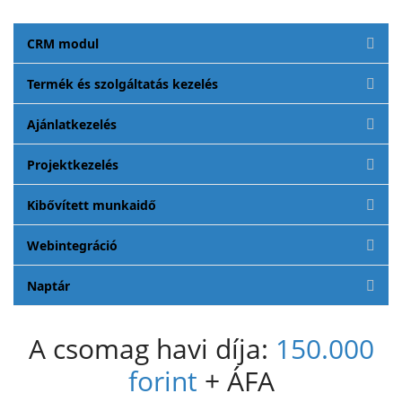
CRM modul
Termék és szolgáltatás kezelés
Ajánlatkezelés
Projektkezelés
Kibővített munkaidő
Webintegráció
Naptár
A csomag havi díja:
150.000
forint
+ ÁFA