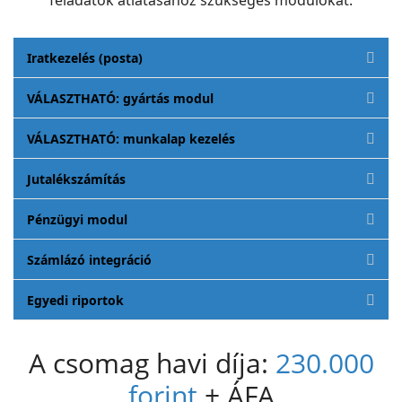
Iratkezelés (posta)
VÁLASZTHATÓ: gyártás modul
VÁLASZTHATÓ: munkalap kezelés
Jutalékszámítás
Pénzügyi modul
Számlázó integráció
Egyedi riportok
A csomag havi díja:
230.000
forint
+ ÁFA