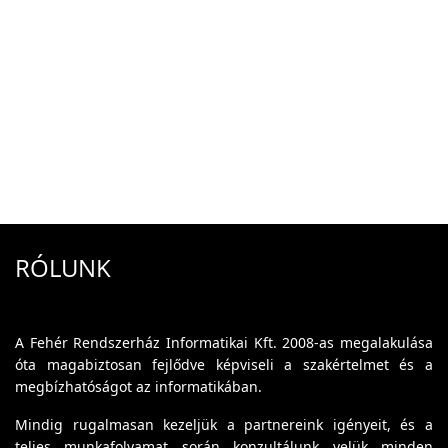
RÓLUNK
A Fehér Rendszerház Informatikai Kft. 2008-as megalakulása
óta magabiztosan fejlődve képviseli a szakértelmet és a
megbízhatóságot az informatikában.
Mindig rugalmasan kezeljük a partnereink igényeit, és a
teljes munkafolyamat során konzultálunk velük minden