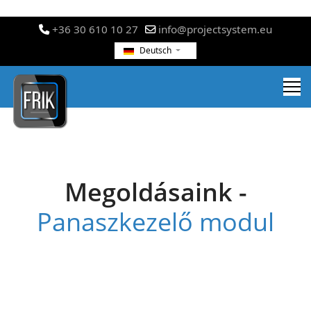
+36 30 610 10 27
info@projectsystem.eu
Deutsch
Megoldásaink -
Panaszkezelő modul