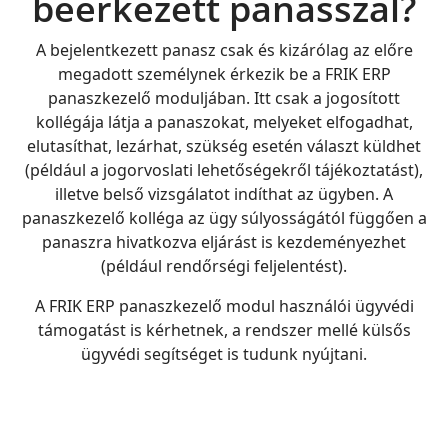
beérkezett panasszal?
A bejelentkezett panasz csak és kizárólag az előre
megadott személynek érkezik be a FRIK ERP
panaszkezelő moduljában. Itt csak a jogosított
kollégája látja a panaszokat, melyeket elfogadhat,
elutasíthat, lezárhat, szükség esetén választ küldhet
(például a jogorvoslati lehetőségekről tájékoztatást),
illetve belső vizsgálatot indíthat az ügyben. A
panaszkezelő kolléga az ügy súlyosságától függően a
panaszra hivatkozva eljárást is kezdeményezhet
(például rendőrségi feljelentést).
A FRIK ERP panaszkezelő modul használói ügyvédi
támogatást is kérhetnek, a rendszer mellé külsős
ügyvédi segítséget is tudunk nyújtani.